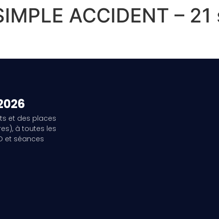
 SIMPLE ACCIDENT – 21
 2026
ts et des places
es), à toutes les
3D et séances