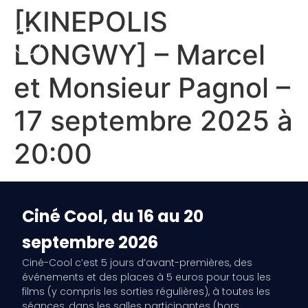
[KINEPOLIS
LONGWY] – Marcel
et Monsieur Pagnol –
17 septembre 2025 à
20:00
Ciné Cool, du 16 au 20
septembre 2026
Ciné-Cool c’est 5 jours d’avant-premières, des
événements et des places à 5 euros pour tous les
films (y compris les sorties régulières), à toutes les
séances, dans les salles participantes (hors