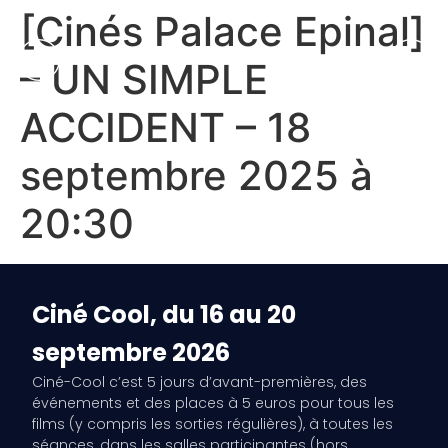
[Cinés Palace Epinal]
– UN SIMPLE
ACCIDENT – 18
septembre 2025 à
20:30
Ciné Cool, du 16 au 20
septembre 2026
Ciné-Cool c’est 5 jours d’avant-premières, des
événements et des places à 5 euros pour tous les
films (y compris les sorties régulières), à toutes les
séances, dans les salles participantes (hors