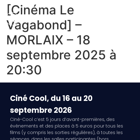
[Cinéma Le
Vagabond] –
MORLAIX – 18
septembre 2025 à
20:30
Ciné Cool, du 16 au 20
septembre 2026
Ciné-Cool c’est 5 jours d’avant-premières, des
événements et des places à 5 euros pour tous les
films (y compris les sorties régulières), à toutes les
séances, dans les salles participantes (hors