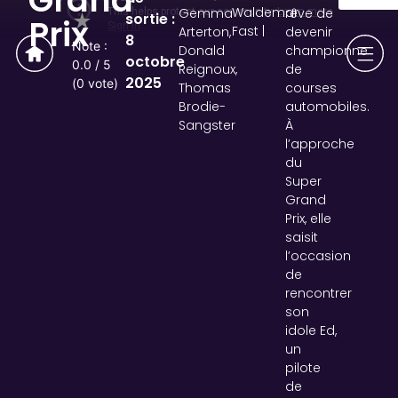
Grand
Waldemar
Gemma
rêve de
sortie :
★
Prix
Fast |
Arterton,
devenir
8
Note :
Donald
championne
octobre
0.0 / 5
Reignoux,
de
2025
(0 vote)
Thomas
courses
Brodie-
automobiles.
Sangster
À
l’approche
du
Super
Grand
Prix, elle
saisit
l’occasion
de
rencontrer
son
idole Ed,
un
pilote
de