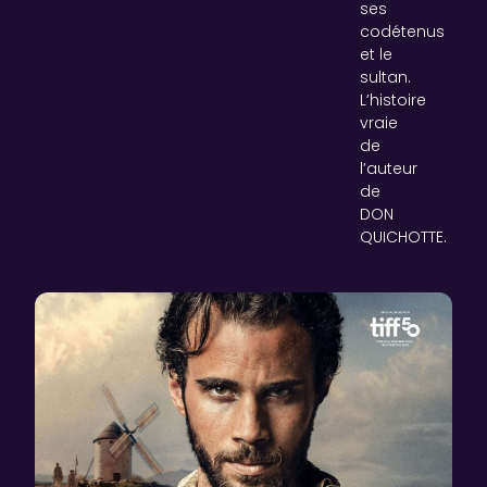
ses
codétenus
et le
sultan.
L’histoire
vraie
de
l’auteur
de
DON
QUICHOTTE.