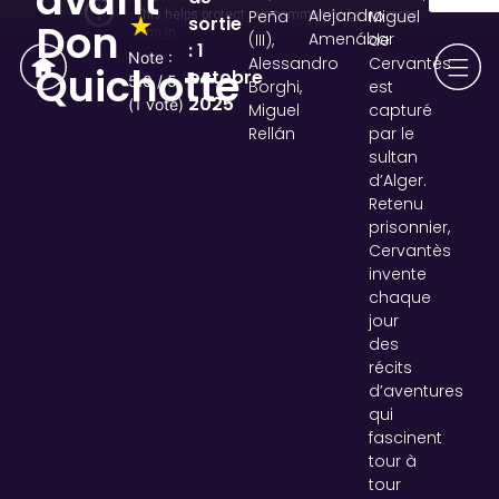
avant
Alejandro
Peña
Miguel
sortie
★
Don
Amenábar
(III),
de
: 1
Note :
Alessandro
Cervantès
Quichotte
octobre
5.0 / 5
Borghi,
est
2025
(1 vote)
Miguel
capturé
Rellán
par le
sultan
d’Alger.
Retenu
prisonnier,
Cervantès
invente
chaque
jour
des
récits
d’aventures
qui
fascinent
tour à
tour