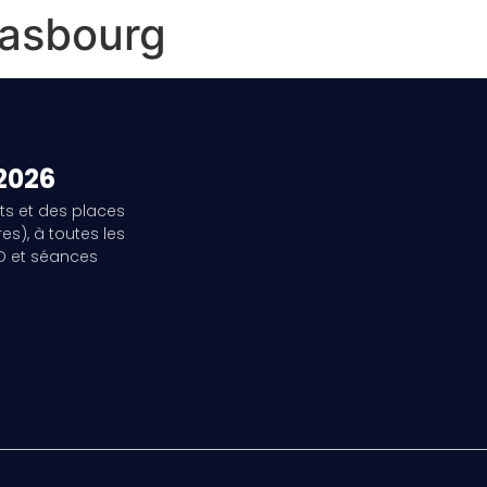
rasbourg
 2026
ts et des places
es), à toutes les
3D et séances